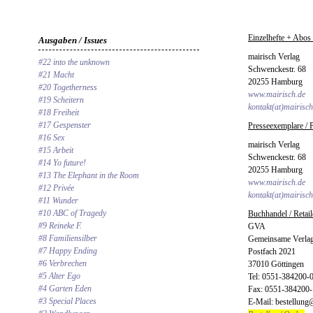
Einzelhefte + Abos 
Ausgaben / Issues
mairisch Verlag
#22 into the unknown
Schwenckestr. 68
#21 Macht
20255 Hamburg
#20 Togetherness
www.mairisch.de
#19 Scheitern
kontakt(at)mairisch
#18 Freiheit
#17 Gespenster
Presseexemplare / P
#16 Sex
mairisch Verlag
#15 Arbeit
Schwenckestr. 68
#14 Yo future!
20255 Hamburg
#13 The Elephant in the Room
www.mairisch.de
#12 Privée
kontakt(at)mairisch
#11 Wunder
#10 ABC of Tragedy
Buchhandel / Retail
#9 Reineke F.
GVA
#8 Familiensilber
Gemeinsame Verla
#7 Happy Ending
Postfach 2021
#6 Verbrechen
37010 Göttingen
#5 Alter Ego
Tel: 0551-384200-
#4 Garten Eden
Fax: 0551-384200
#3 Special Places
E-Mail: bestellung