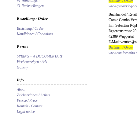
#2 Wandlungen
Bestellen / Order
#1 Nachstellungen
www.gva-verlage.d
Buchhandel / Retail
Bestellung / Order
Comic Combo Vert
Inh. Sebastian Röp
Bestellung / Order
Regentenstrasse 29
Konditionen / Conditions
42389 Wuppertal
E-Mail: vertrieb@
Extras
Bestellen / Order
www.comiccombo.
SPRING – A DOCUMENTARY
Werbeanzeigen / Ads
Gallery
Info
About
Zeichnerinnen / Artists
Presse / Press
Kontakt / Contact
Legal notice